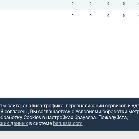
0
0
0
0
0
0
0
0
ы сайта, анализа трафика, персонализации сервисов и уд
«Я согласен», Вы соглашаетесь с Условиями обработки мет
обработку Cookies в настройках браузера. Пожалуйста,
ских данных
в системе
bsrussia.com
.