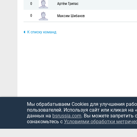
0
Артём Грипас
0
Максим Шибанов
К списку команд
Мы обрабатываем Cookies для улучшения работ
пользователей. Используя сайт или кликая на 
данных на
bsrussia.com
. Вы можете запретить 
ознакомьтесь с
Условиями обработки метриче