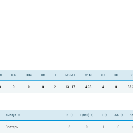
О
ВПн
ППн
ПО
П
МЗ-МП
Ср.М
ЖК
КК
В
0
0
0
0
2
13 - 17
4.33
4
0
33.
Амплуа
И
Г (пен)
П
ЖК
К
Вратарь
3
0
1
0