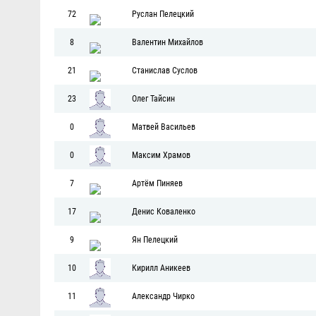
72
Руслан Пелецкий
8
Валентин Михайлов
21
Станислав Суслов
23
Олег Тайсин
0
Матвей Васильев
0
Максим Храмов
7
Артём Пиняев
17
Денис Коваленко
9
Ян Пелецкий
10
Кирилл Аникеев
11
Александр Чирко