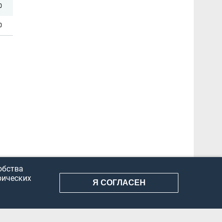
0
0
обства
рических
Я СОГЛАСЕН