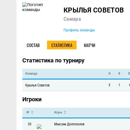
Команда
КРЫЛЬЯ СОВЕТОВ
Самара
Профиль команды
СОСТАВ
СТАТИСТИКА
МАТЧИ
Статистика по турниру
Команда
И
В
В
3
1
Крылья Советов
Игроки
№
Игрок
35
Максим Долгополов