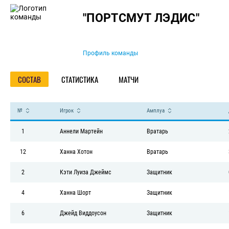
Команда
"ПОРТСМУТ ЛЭДИС"
Профиль команды
СОСТАВ
СТАТИСТИКА
МАТЧИ
№
Игрок
Амплуа
1
Аннели Мартейн
Вратарь
12
Ханна Хотон
Вратарь
2
Кэти Луиза Джеймс
Защитник
4
Ханна Шорт
Защитник
6
Джейд Виддоусон
Защитник