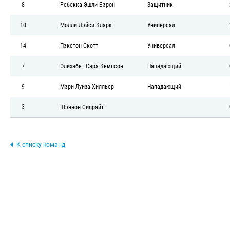
8
Ребекка Эшли Бэрон
Защитник
10
Молли Лэйси Кларк
Универсал
14
Пэкстон Скотт
Универсал
7
Элизабет Сара Кемпсон
Нападающий
9
Мэри Луиза Хилльер
Нападающий
3
Шэннон Сиврайт
К списку команд