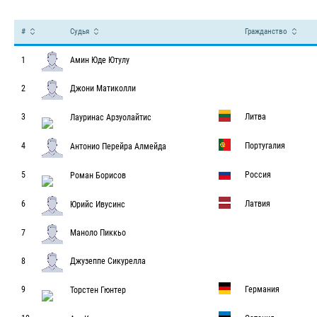
Судьи – Чемпионат мира-2017.
#
Судья
Гражданство
1
Амин Юде Ютулу
2
Джони Матиколли
3
Литва
Лауринас Арзуолайтис
4
Португалия
Антонио Перейра Алмейда
5
Россия
Роман Борисов
6
Латвия
Юрийс Ивусинс
7
Маноло Пиккьо
8
Джузеппе Сикурелла
9
Германия
Торстен Гюнтер