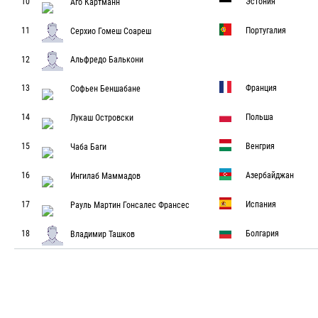
10
Эстония
Аго Картманн
11
Португалия
Серхио Гомеш Соареш
12
Альфредо Балькони
13
Франция
Софьен Беншабане
14
Польша
Лукаш Островски
15
Венгрия
Чаба Баги
16
Азербайджан
Ингилаб Маммадов
17
Испания
Рауль Мартин Гонсалес Франсес
18
Болгария
Владимир Ташков