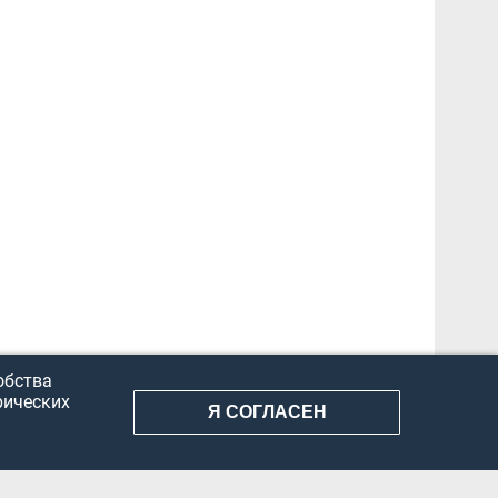
обства
рических
Я СОГЛАСЕН