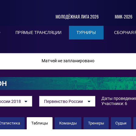
МОЛОДЁЖНАЯ ЛИГА 2026
ММК-2026
О
ПРЯМЫЕ ТРАНСЛЯЦИИ
ТУРНИРЫ
СБОРНАЯ 
ПОСЛЕДНИЕ
СЕГОДНЯ
БЛИЖАЙШИЕ
Матчей не запланировано
ОН
Даты проведения:
оссии 2018
Первенство России
Участники: 6
Статистика
Таблицы
Команды
Тренеры
Судьи