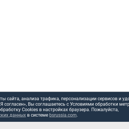
ы сайта, анализа трафика, персонализации сервисов и уд
«Я согласен», Вы соглашаетесь с Условиями обработки мет
обработку Cookies в настройках браузера. Пожалуйста,
ских данных
в системе
bsrussia.com
.