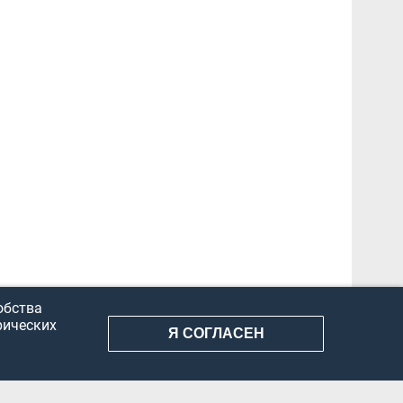
обства
рических
Я СОГЛАСЕН