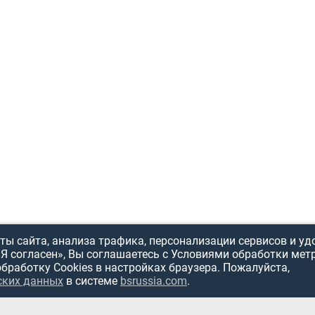
ы сайта, анализа трафика, персонализации сервисов и уд
«Я согласен», Вы соглашаетесь с Условиями обработки мет
обработку Cookies в настройках браузера. Пожалуйста,
ских данных
в системе
bsrussia.com
.