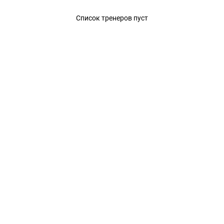
 Чемпионат России 2009. Основн
Список тренеров пуст