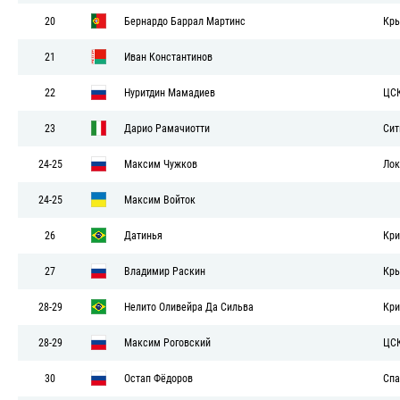
20
Бернардо Баррал Мартинс
Кры
21
Иван Константинов
22
Нуритдин Мамадиев
ЦС
23
Дарио Рамачиотти
Сит
24-25
Максим Чужков
Лок
24-25
Максим Войток
26
Датинья
Кри
27
Владимир Раскин
Кры
28-29
Нелито Оливейра Да Сильва
Кри
28-29
Максим Роговский
ЦС
30
Остап Фёдоров
Спа