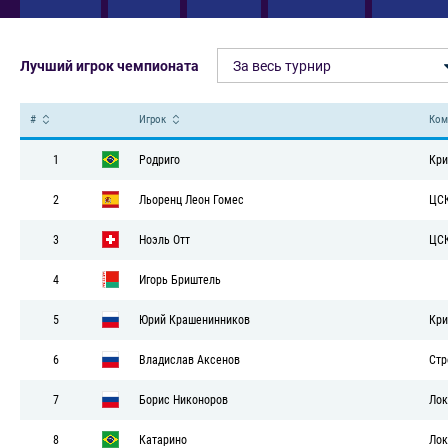
Песочный человек/Лучшие игро
Лучший игрок чемпионата
За весь турнир
#
Игрок
Ком
1
Родриго
Кри
2
Льоренц Леон Гомес
ЦС
3
Ноэль Отт
ЦС
4
Игорь Бриштель
5
Юрий Крашенинников
Кри
6
Владислав Аксенов
Стр
7
Борис Никоноров
Лок
8
Катарино
Лок