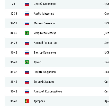
31
Сергей Степлиани
ЦС
32-33
Артём Мищенко
Стр
32-33
Михаил Семёнов
ЦС
34-35
Игор Мело Матеус
Дел
34-35
Андрей Панкратов
Дел
36-42
Виктор Крышанов
ЦС
36-42
Лукао
Лок
36-42
Никита Сафронов
Лок
36-42
Евгений Захаров
Сит
36-42
Алексей Краснощёков
Сит
36-42
Джордан
Кры