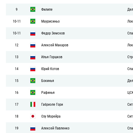
9
Филипе
Дел
10-11
Маурисиньо
Лок
10-11
Федор Земсков
Спа
12
Алексей Макаров
Лок
13
Илья Горшков
Стр
14
Юрий Котов
Спа
15
Бокинья
Дел
16
Рафинья
ЦС
17
Габриэле Гори
Сит
18
Озу Морейра
Сит
19
Алексей Павленко
Спа