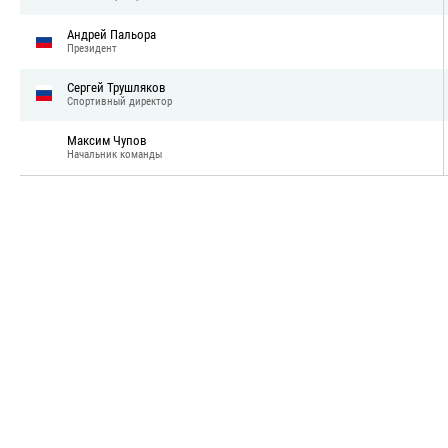
Андрей Пальора
Президент
Сергей Трушляков
Спортивный директор
Максим Чупов
Начальник команды