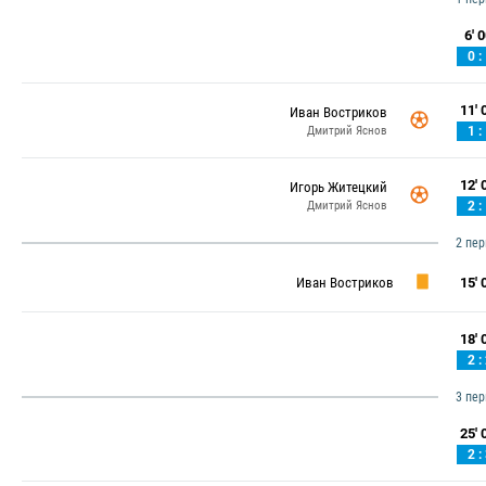
1 пе
6' 0
0 :
11' 0
Иван Востриков
Дмитрий Яснов
1 :
12' 0
Игорь Житецкий
Дмитрий Яснов
2 :
2 пе
Иван Востриков
15' 0
18' 0
2 :
3 пе
25' 0
2 :