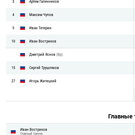
3
Артем Галенников
4
Максим Чупов
5
Иван Тетерин
10
Иван Востриков
Дмитрий Яснов
(Вр)
15
Сергей Трушляков
27
Игорь Житецкий
Главные
Иван Востриков
Главный тренер