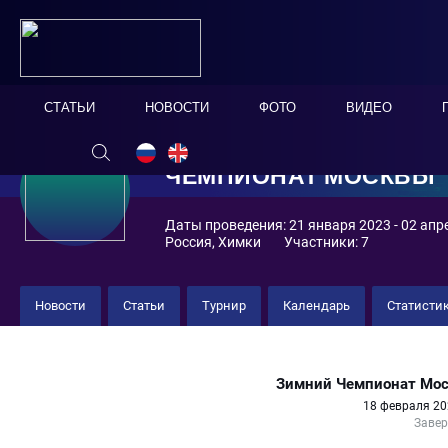
СТАТЬИ
НОВОСТИ
ФОТО
ВИДЕО
ЧЕМПИОНАТ МОСКВЫ
2023
Зимний Чемпионат Мо
Новости
Статьи
Турнир
Календарь
Статисти
Пантеры 3 : 5 Строгино
Зимний Чемпионат Мо
18 февраля 20
Заве