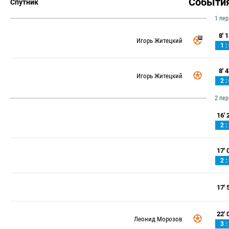
Событи
Спутник
1 пе
8' 1
Игорь Житецкий
1 :
8' 4
Игорь Житецкий
2 :
2 пе
16' 2
2 :
17' 0
2 :
17' 5
22' 0
Леонид Морозов
3 :