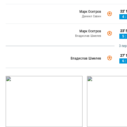
22' 1
Марк Осетров
Даниил Савин
4 :
23' 5
Марк Осетров
Владислав Шмелев
5 :
3 пе
27' 1
Владислав Шмелев
6 :