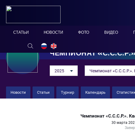
СТАТЬИ
НОВОСТИ
ФОТО
ВИДЕО
ЧЕМПИОНАТ «С.С.С.Р.»
2025
Чемпионат «С.С.С.Р.». 
Новости
Статьи
Турнир
Календарь
Статисти
Спартак 6 : 2 «Строгино»
Чемпионат «С.С.С.Р.». 
30 марта 202
Заве