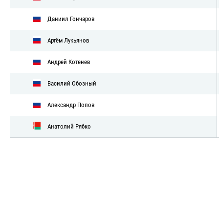
Даниил Гончаров
Артём Лукьянов
Андрей Котенев
Василий Обозный
Александр Попов
Анатолий Рябко