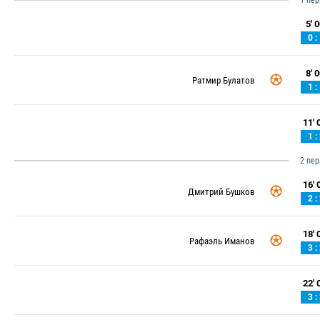
1 пе
5' 0
0 :
8' 0
Ратмир Булатов
1 :
11' 0
1 :
2 пе
16' 0
Дмитрий Бушков
2 :
18' 0
Рафаэль Иманов
3 :
22' 0
3 :