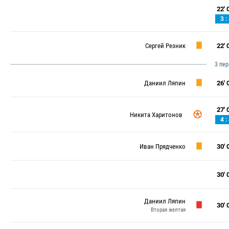
22' 0
3 :
Сергей Резник
22' 0
3 пе
Даниил Ляпин
26' 0
27' 0
Никита Харитонов
4 :
Иван Прядченко
30' 0
30' 0
Даниил Ляпин
30' 0
Вторая желтая