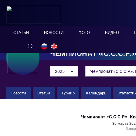
СТАТЬИ
НОВОСТИ
ФОТО
ВИДЕО
ЧЕМПИОНАТ «С.С.С.Р.»
2025
Чемпионат «С.С.С.Р.». 
Новости
Статьи
Турнир
Календарь
Статисти
«Краснодар-ЮМР» U-21 4 : 4 «С
Чемпионат «С.С.С.Р.». 
30 марта 202
Заве