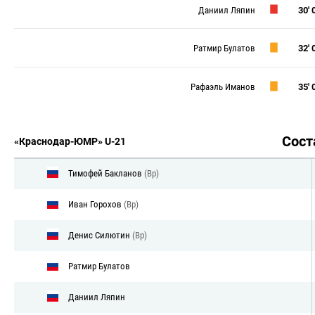
Даниил Ляпин
30' 0
Ратмир Булатов
32' 0
Рафаэль Иманов
35' 0
Сос
«Краснодар-ЮМР» U-21
Тимофей Бакланов
(Вр)
Иван Горохов
(Вр)
Денис Силютин
(Вр)
Ратмир Булатов
Даниил Ляпин