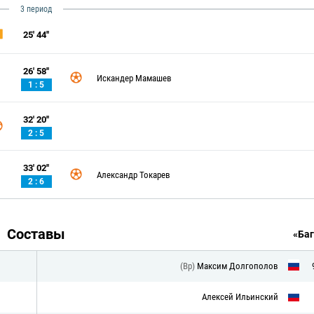
3 период
25' 44''
26' 58''
Искандер Мамашев
1 : 5
32' 20''
2 : 5
33' 02''
Александр Токарев
2 : 6
Составы
«Баг
(Вр)
Максим Долгополов
Алексей Ильинский