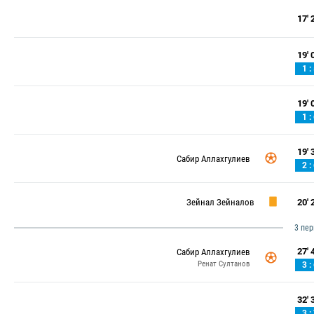
17' 2
19' 0
1 :
19' 0
1 :
19' 3
Сабир Аллахгулиев
2 :
Зейнал Зейналов
20' 2
3 пе
27' 4
Сабир Аллахгулиев
Ренат Султанов
3 :
32' 3
3 :