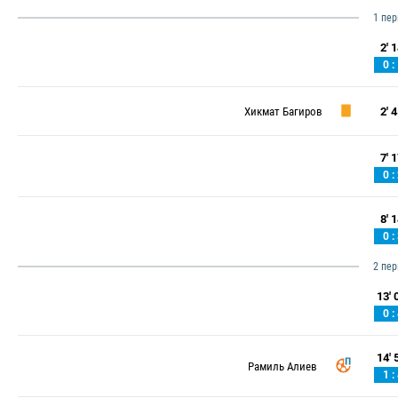
1 пе
2' 1
0 :
Хикмат Багиров
2' 4
7' 1
0 :
8' 1
0 :
2 пе
13' 0
0 :
14' 5
Рамиль Алиев
1 :