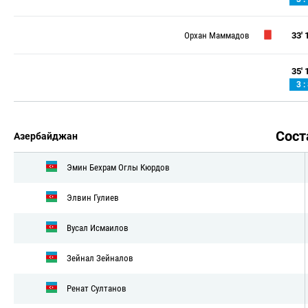
Орхан Маммадов
33' 1
35' 1
3 :
Сос
Азербайджан
Эмин Бехрам Оглы Кюрдов
Элвин Гулиев
Вусал Исмаилов
Зейнал Зейналов
Ренат Султанов