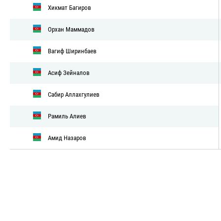
Хикмат Багиров
Орхан Маммадов
Вагиф Ширинбаев
Асиф Зейналов
Сабир Аллахгулиев
Рамиль Алиев
Амид Назаров