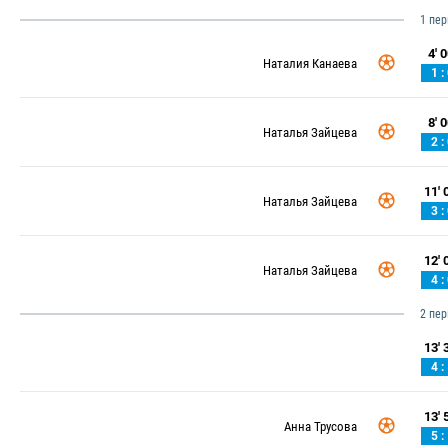
1 пе
4' 0
Наталия Канаева
1 :
8' 0
Наталья Зайцева
2 :
11' 0
Наталья Зайцева
3 :
12' 0
Наталья Зайцева
4 :
2 пе
13' 3
4 :
13' 5
Анна Трусова
5 :