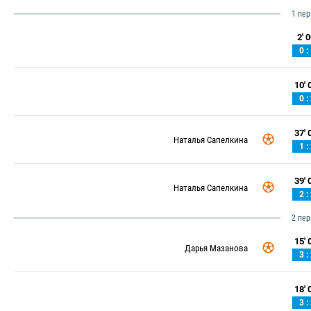
1 пе
2' 0
0 :
10' 0
0 :
37' 0
Наталья Сапелкина
1 :
39' 0
Наталья Сапелкина
2 :
2 пе
15' 0
Дарья Мазанова
3 :
18' 0
3 :