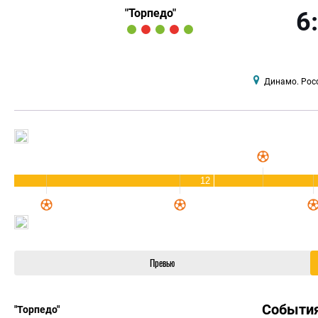
"Торпедо"
6
Динамо. Рос
12
Превью
Событи
"Торпедо"