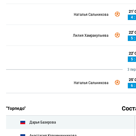
21' 0
Наталья Сальникова
4 :
22' 0
Лилия Хамракулыева
5 :
22' 0
5 :
3 пе
25' 0
Наталья Сальникова
6 :
Сос
"Торпедо"
Дарья Базерова
Анастасия Крашенинникова