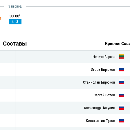
3 период
33' 00''
4 : 3
Составы
Крылья Сов
Нериус Бараса
Игорь Бирюков
Станислав Бирюков
Сергей Зотов
Александр Никулин
Константин Тузов