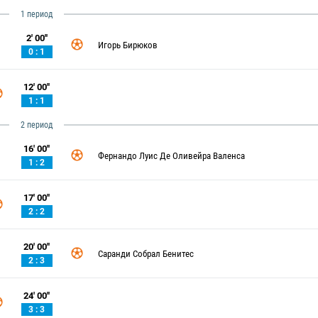
1 период
2' 00''
Игорь Бирюков
0 : 1
12' 00''
1 : 1
2 период
16' 00''
Фернандо Луис Де Оливейра Валенса
1 : 2
17' 00''
2 : 2
20' 00''
Саранди Собрал Бенитес
2 : 3
24' 00''
3 : 3