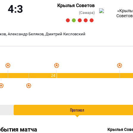
Крылья Советов
4:3
(Самара)
,
,
ков
Александр Беляков
Дмитрий Кисловский
24
Протокол
обытия матча
Крылья Сов