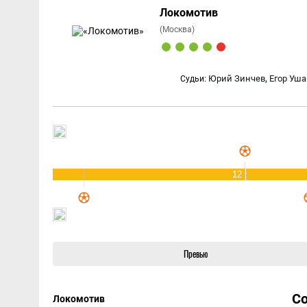
Локомотив
(Москва)
,
Юрий Зинчев
Егор Уша
Судьи:
12
Превью
С
Локомотив