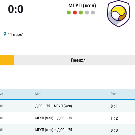
МГУП (жен)
0:0
"Янтарь"
Протокол
)
мя
Матч
Счет
0 : 1
00
ДЮСШ-75
–
МГУП (жен)
1 : 2
00
МГУП (жен)
–
ДЮСШ-75
0 : 3
00
МГУП (жен)
–
ДЮСШ-75