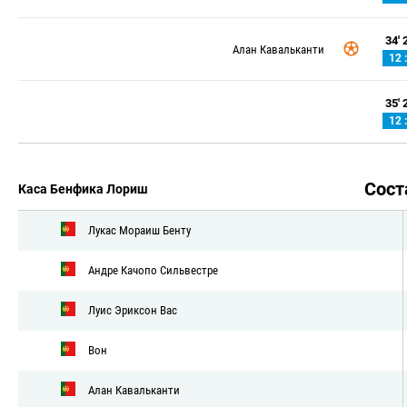
34' 2
Алан Кавальканти
12 :
35' 2
12 :
Сос
Каса Бенфика Лориш
Лукас Мораиш Бенту
Андре Качопо Сильвестре
Луис Эриксон Вас
Вон
Алан Кавальканти