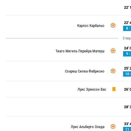
22' 1
22' 4
Карлос Карбальо
8 :
3 пе
24' 0
Тиаго Мигель Перейра Матеуш
9 :
25' 2
Соареш Силва Фабрисио
10 :
Луис Эриксон Вас
26' 0
28' 3
33' 4
Луис Альберто Охеда
11 :