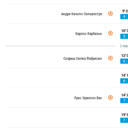
9' 2
Андре Качопо Сильвестре
4 :
10' 3
Карлос Карбальо
5 :
2 пе
12' 0
Соареш Силва Фабрисио
6 :
14' 1
6 :
14' 2
Луис Эриксон Вас
7 :
19' 5
7 :