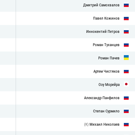
Дмитрий Самохвалов
Павел Кожинов
Иннокентий Петров
Роман Туханцев
Роман Пачев
Артем Чистяков
Озу Морейра
Александр Панфилов
Степан Сурмило
(К)
Михаил Николаев