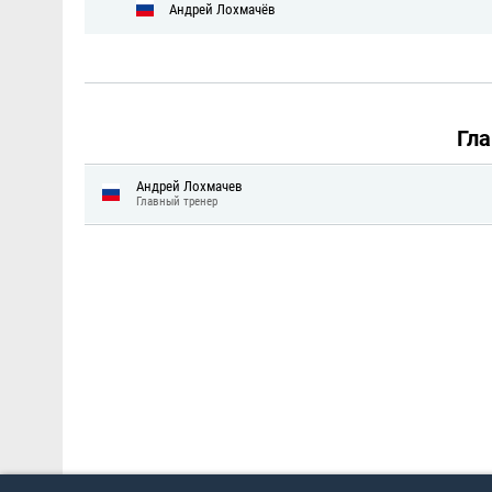
Андрей Лохмачёв
Гл
Андрей Лохмачев
Главный тренер