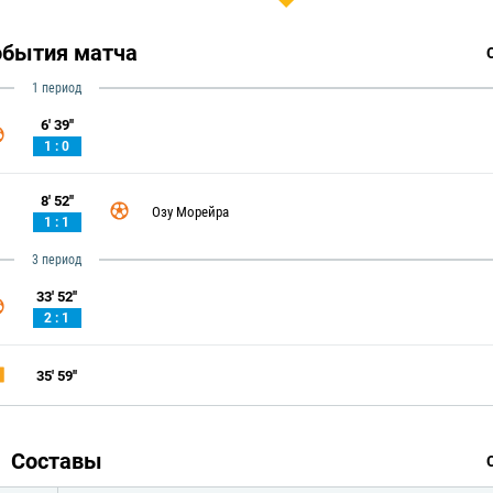
обытия матча
1 период
6' 39''
1 : 0
8' 52''
Озу Морейра
1 : 1
3 период
33' 52''
2 : 1
35' 59''
Составы