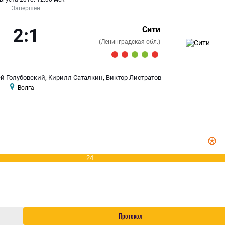
Завершен
Сити
2:1
(Ленинградская обл.)
,
,
й Голубовский
Кирилл Саталкин
Виктор Листратов
Волга
24
Протокол