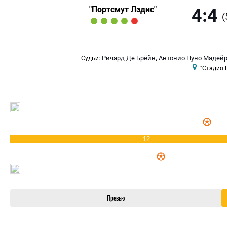
"Портсмут Лэдис"
4:4
(
,
Ричард Де Брёйн
Антонио Нуно Мадей
Судьи:
"Стадио 
12
Превью