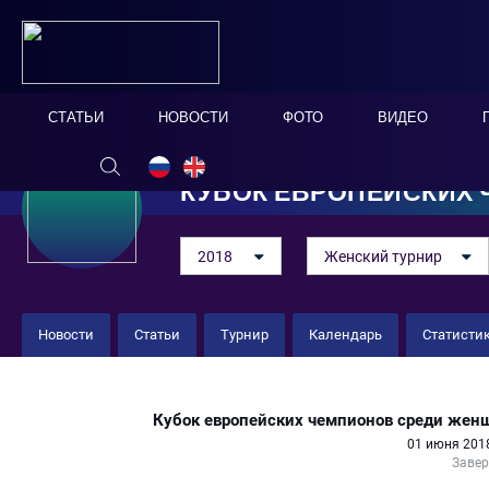
СТАТЬИ
НОВОСТИ
ФОТО
ВИДЕО
КУБОК ЕВРОПЕЙСКИХ
2018
Женский турнир
Новости
Статьи
Турнир
Календарь
Статисти
"Портсмут Лэдис" 4 : 4 Грембах 
Кубок европейских чемпионов среди женщ
01 июня 2018
Заве