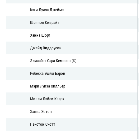
Кэти Луиза Джеймс
Шэннон Сиврайт
Ханна Шорт
Джейд Виддоусон
Элизабет Сара Кемпсон
(К)
Ребекка Эшли Бэрон
Мэри Луиза Хилльер
Молли Лэйси Кларк
Ханна Хотон
Пэкстон Скотт