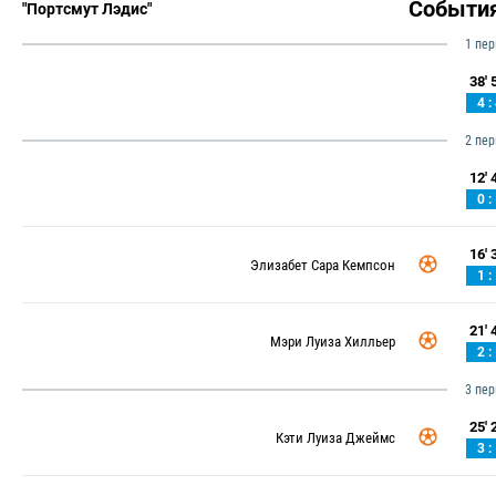
Событи
"Портсмут Лэдис"
1 пе
38' 5
4 :
2 пе
12' 4
0 :
16' 3
Элизабет Сара Кемпсон
1 :
21' 4
Мэри Луиза Хилльер
2 :
3 пе
25' 2
Кэти Луиза Джеймс
3 :