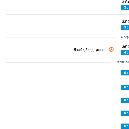
31' 4
3 :
33' 0
3 :
4 пе
36' 0
Джейд Виддоусон
4 :
Серия п
0 :
0 :
0 :
0 :
0 :