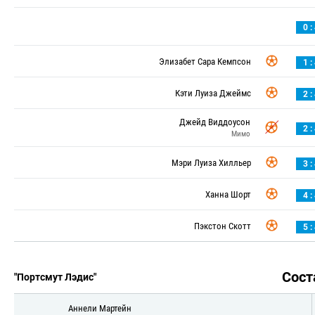
0 :
Элизабет Сара Кемпсон
1 :
Кэти Луиза Джеймс
2 :
Джейд Виддоусон
2 :
Мимо
Мэри Луиза Хилльер
3 :
Ханна Шорт
4 :
Пэкстон Скотт
5 :
Сос
"Портсмут Лэдис"
Аннели Мартейн