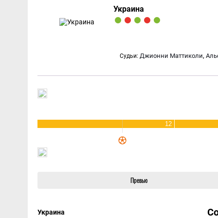
Украина
,
Джионни Маттиколи
Аль
Судьи:
12
Превью
С
Украина