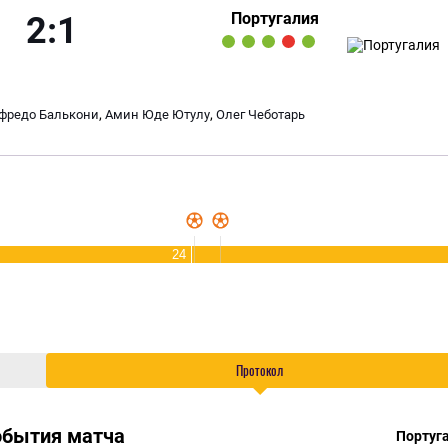
Португалия
2:1
,
,
фредо Балькони
Амин Юде Ютулу
Олег Чеботарь
24
Протокол
обытия матча
Португ