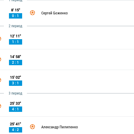
1 период
8' 15''
Сергей Боженко
0 : 1
2 период
12' 11''
1 : 1
14' 58''
2 : 1
15' 02''
3 : 1
3 период
25' 33''
4 : 1
25' 41''
Александр Пилипенко
4 : 2