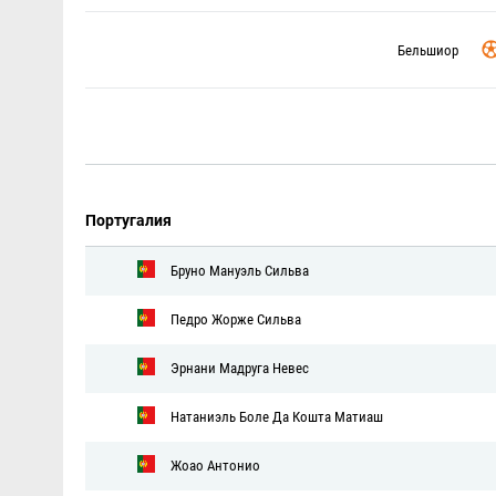
Бельшиор
Португалия
Бруно Мануэль Сильва
Педро Жорже Сильва
Эрнани Мадруга Невес
Натаниэль Боле Да Кошта Матиаш
Жоао Антонио