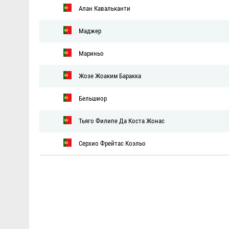
Алан Кавальканти
Маджер
Мариньо
Жозе Жоаким Баракка
Бельшиор
Тьяго Филипе Да Коста Жонас
Серхио Фрейтас Коэльо