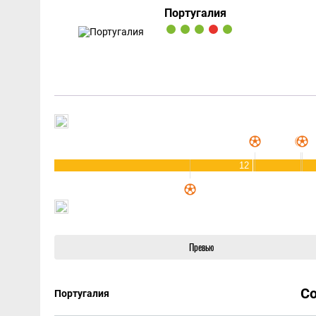
Португалия
12
Превью
С
Португалия