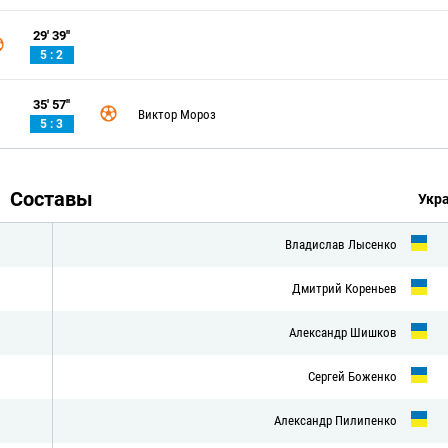
29' 39''
5 : 2
35' 57''
Виктор Мороз
5 : 3
Составы
Укр
Владислав Лысенко
Дмитрий Кореньев
Александр Шишков
Сергей Боженко
Александр Пилипенко