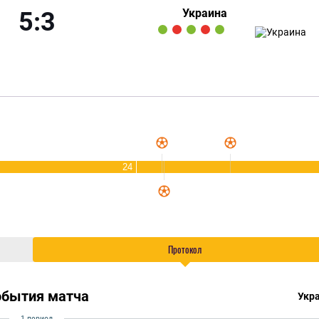
Украина
5:3
24
Протокол
обытия матча
Укр