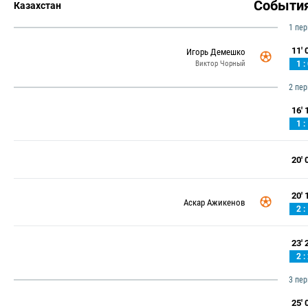
Событи
Казахстан
1 пе
11' 0
Игорь Демешко
Виктор Чорный
1 :
2 пе
16' 1
1 :
20' 0
20' 1
Аскар Ажикенов
2 :
23' 2
2 :
3 пе
25' 0