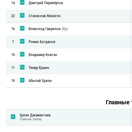
14
Дмитрий Перевёртов
22
Станислав Макагон
16
Всеволод Гаврилов
(Вр)
7
Роман Богданов
10
Владимир Ковган
11
Тимур Ёршин
19
Абылай Ералы
Главные
Ерлан Джамантаев
Главный тренер