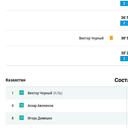
2 :
26' 5
2 :
Виктор Чорный
30' 5
32' 2
2 :
Сос
Казахстан
1
Виктор Чорный
(К/Вр)
4
Аскар Ажикенов
8
Игорь Демешко