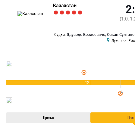
Казахстан
2
(1:0, 1:
,
Эдуардс Борисевичс
Озкан Султано
Судьи:
Лужники. Рос
12
Превью
Прот