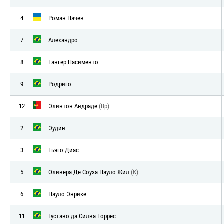
4
Роман Пачев
7
Алехандро
8
Тангер Насименто
9
Родриго
12
Элинтон Андраде
(Вр)
2
Эудин
3
Тьяго Диас
5
Оливера Де Соуза Пауло Жил
(К)
6
Пауло Энрике
11
Густаво да Силва Торрес