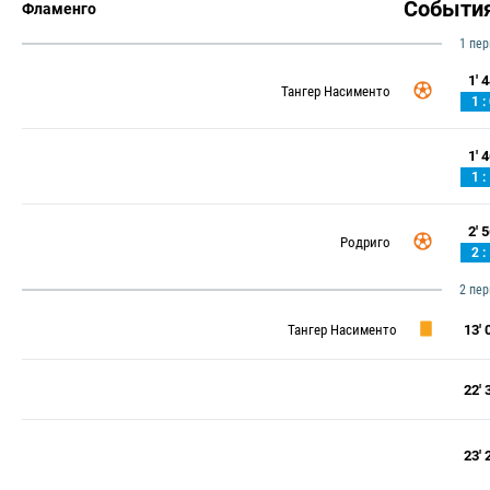
Событи
Фламенго
1 пе
1' 4
Тангер Насименто
1 :
1' 4
1 :
2' 5
Родриго
2 :
2 пе
Тангер Насименто
13' 0
22' 3
23' 2