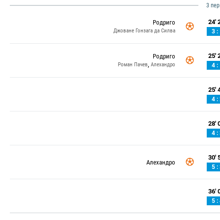
3 пе
24' 2
Родриго
Джоване Гонзага да Силва
3 :
25' 2
Родриго
,
Роман Пачев
Алехандро
4 :
25' 4
4 :
28' 0
4 :
30' 5
Алехандро
5 :
36' 0
5 :