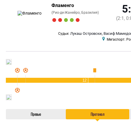
Фламенго
5
(Рио-де-Жанейро, Бразилия)
(2:1, 0:
,
Лукаш Островски
Васиф Мамедо
Судьи:
Мегаспорт. Ро
12
Превью
Протокол