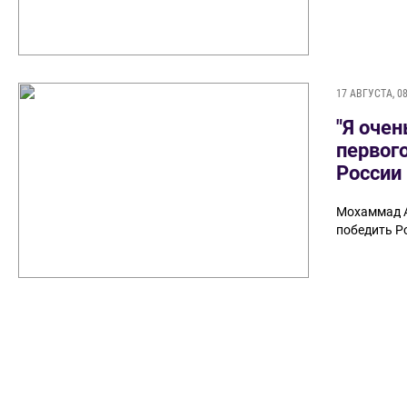
17 АВГУСТА, 08
"Я оче
первого
России
Мохаммад А
победить Р