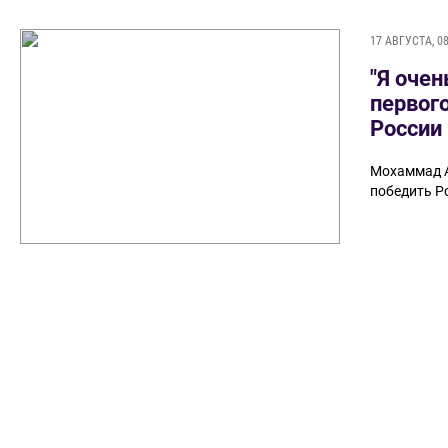
17 АВГУСТА, 08
"Я оче
первого
России
Мохаммад А
победить Р