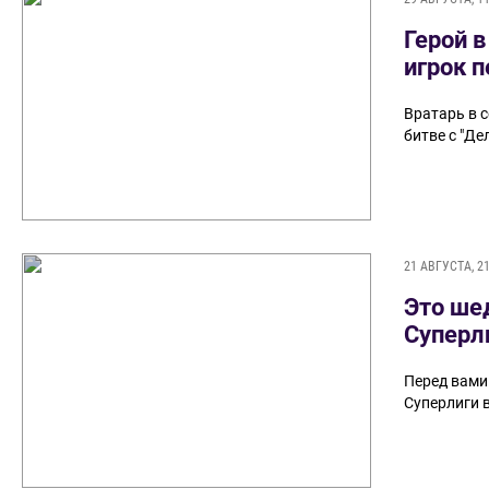
Герой в
игрок 
Вратарь в 
битве с "Де
21 АВГУСТА, 21
Это ше
Суперли
Перед вами
Суперлиги 