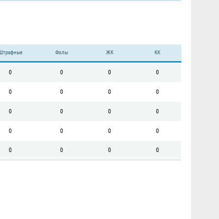
Штрафные
Фолы
ЖК
КК
0
0
0
0
0
0
0
0
0
0
0
0
0
0
0
0
0
0
0
0