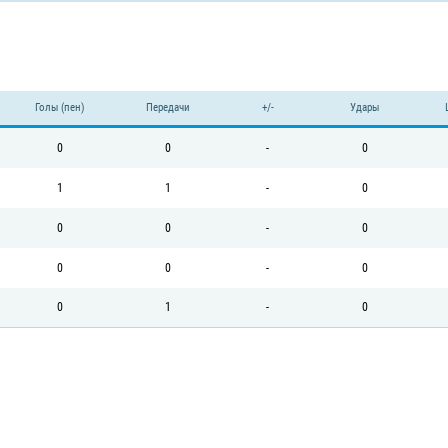
Голы (пен)
Передачи
+/-
Удары
0
0
-
0
1
1
-
0
0
0
-
0
0
0
-
0
0
1
-
0