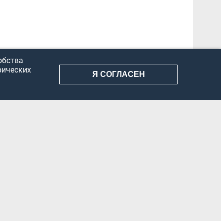
обства
рических
Я СОГЛАСЕН