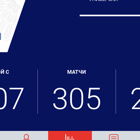
Й С
МАТЧИ
07
305