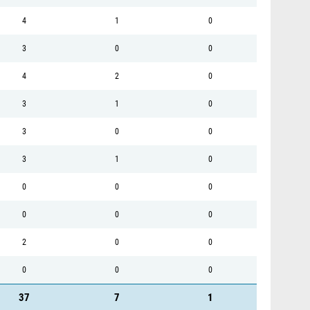
4
1
0
3
0
0
4
2
0
3
1
0
3
0
0
3
1
0
0
0
0
0
0
0
2
0
0
0
0
0
37
7
1