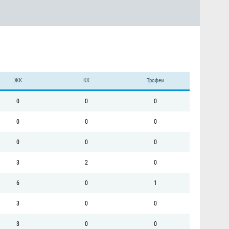
ЖК
КК
Трофеи
0
0
0
0
0
0
0
0
0
3
2
0
6
0
1
3
0
0
3
0
0