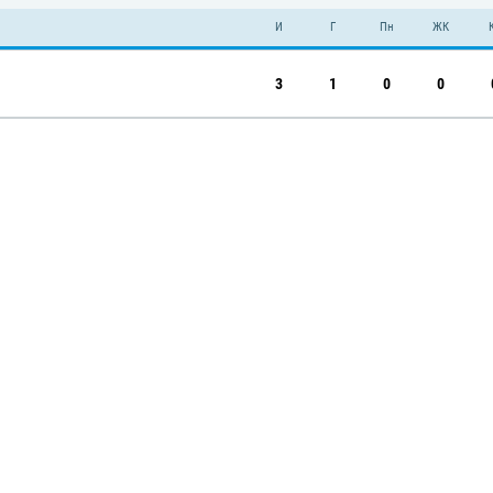
И
Г
Пн
ЖК
3
1
0
0