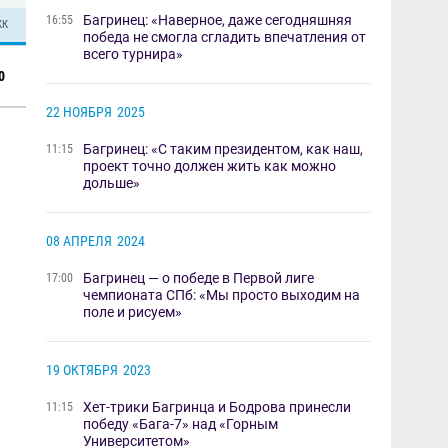
Багринец: «Наверное, даже сегодняшняя
16:55
КК
победа не смогла сгладить впечатления от
всего турнира»
0
22 НОЯБРЯ
2025
​Багринец: «С таким президентом, как наш,
11:15
проект точно должен жить как можно
дольше​»​
08 АПРЕЛЯ
2024
Багринец — о победе в Первой лиге
17:00
чемпионата СПб: «Мы просто выходим на
поле и рисуем»
19 ОКТЯБРЯ
2023
Хет-трики Багринца и Бодрова принесли
11:15
победу «Бага-7» над «Горным
Университетом»