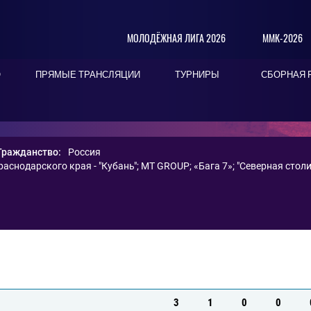
МОЛОДЁЖНАЯ ЛИГА 2026
ММК-2026
О
ПРЯМЫЕ ТРАНСЛЯЦИИ
ТУРНИРЫ
СБОРНАЯ 
Гражданство:
Россия
аснодарского края - "Кубань"
;
MT GROUP
;
«Бага 7»
;
"Северная столи
3
1
0
0