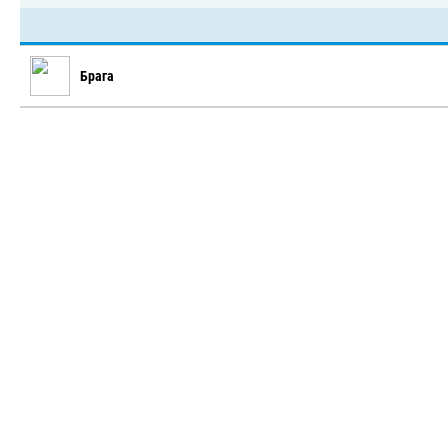
Брага