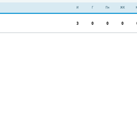
И
Г
Пн
ЖК
3
0
0
0