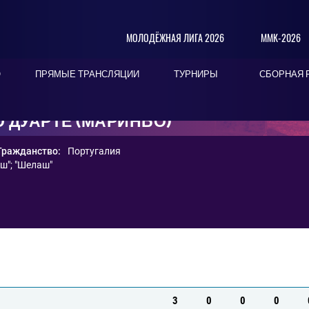
МОЛОДЁЖНАЯ ЛИГА 2026
ММК-2026
О
ПРЯМЫЕ ТРАНСЛЯЦИИ
ТУРНИРЫ
СБОРНАЯ 
 ДУАРТЕ (МАРИНЬО)
Гражданство:
Португалия
еш"
;
"Шелаш"
3
0
0
0