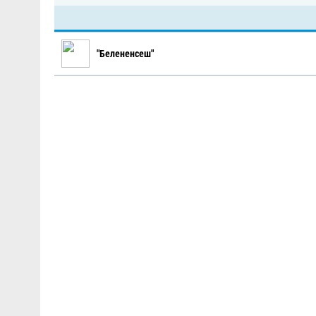
"Белененсеш"