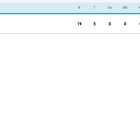
И
Г
Пн
ЖК
19
5
0
0