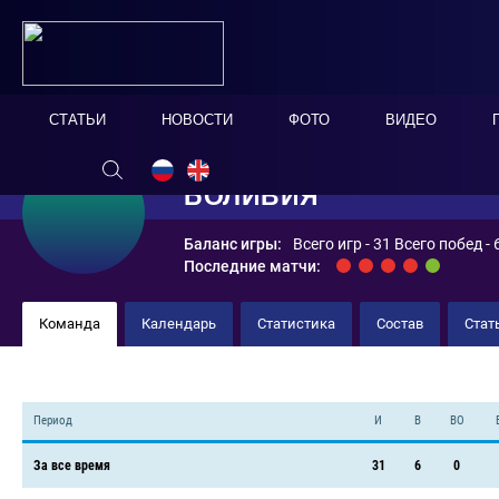
СТАТЬИ
НОВОСТИ
ФОТО
ВИДЕО
БОЛИВИЯ
Баланс игры:
Всего игр - 31 Всего побед -
Последние матчи:
Команда
Календарь
Статистика
Состав
Стат
Период
И
В
ВО
За все время
31
6
0