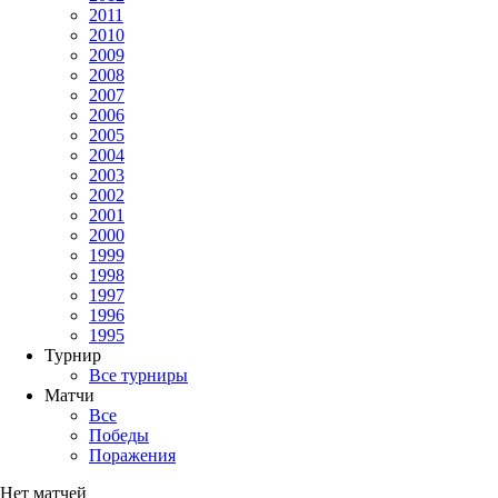
09.05.2020
Чемпионат мира
Горин: "Однажды в день рождения мне подарили удава"
9 мая день рождения отмечает чемпион Европы по мини-футбол
Список альбомов пуст
Список видео пуст
Использование информации
Конфиденциальность
Документы