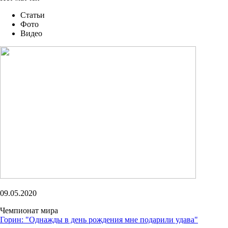
Вконтакте
Телеграм
Мы обрабатываем Cookies для улучшения работы сайта, анализа т
Вы соглашаетесь с Условиями обработки метрических данных н
с
Условиями обработки метрических данных
в системе
bsrussia.
я согласен