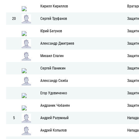
Кирилл Кириллов
Вратар
20
Сергей Труфанов
Защитн
Юрий Бегунов
Защитн
Александр Дмитриев
Защитн
Михаил Елагин
Защитн
Сергей Паникин
Защитн
Александр Скиба
Защитн
Егор Удовиченко
Защитн
Андраник Чобанян
Защитн
5
Андрей Разумный
Напад
Андрей Копылов
Напад