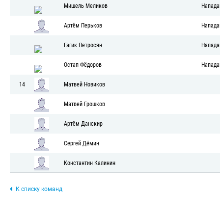
Мишель Меликов
Напад
Артём Перьков
Напад
Гагик Петросян
Напад
Остап Фёдоров
Напад
14
Матвей Новиков
Матвей Грошков
Артём Данскир
Сергей Дёмин
Константин Калинин
К списку команд