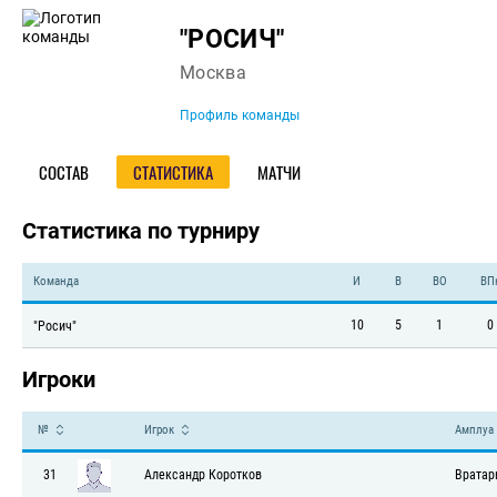
Команда
"РОСИЧ"
Москва
Профиль команды
СОСТАВ
СТАТИСТИКА
МАТЧИ
Статистика по турниру
Команда
И
В
ВО
ВП
10
5
1
0
"Росич"
Игроки
№
Игрок
Амплуа
31
Александр Коротков
Вратар