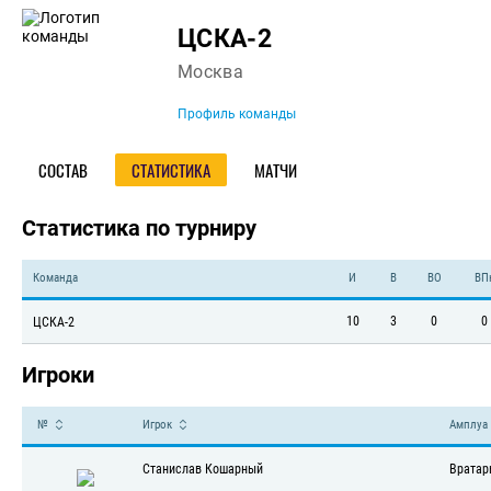
Команда
ЦСКА-2
Москва
Профиль команды
СОСТАВ
СТАТИСТИКА
МАТЧИ
Статистика по турниру
Команда
И
В
ВО
ВП
10
3
0
0
ЦСКА-2
Игроки
№
Игрок
Амплуа
Станислав Кошарный
Вратар