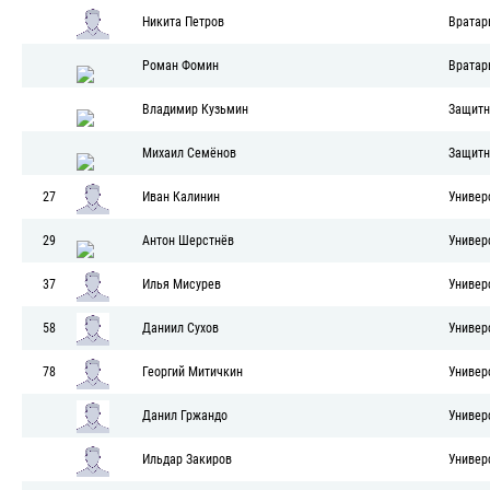
Никита Петров
Вратар
Роман Фомин
Вратар
Владимир Кузьмин
Защитн
Михаил Семёнов
Защитн
27
Иван Калинин
Универ
29
Антон Шерстнёв
Универ
37
Илья Мисурев
Универ
58
Даниил Сухов
Универ
78
Георгий Митичкин
Универ
Данил Гржандо
Универ
Ильдар Закиров
Универ