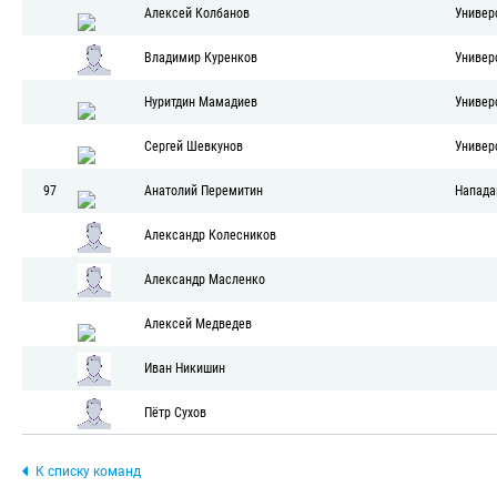
Алексей Колбанов
Универ
Владимир Куренков
Универ
Нуритдин Мамадиев
Универ
Сергей Шевкунов
Универ
97
Анатолий Перемитин
Напад
Александр Колесников
Александр Масленко
Алексей Медведев
Иван Никишин
Пётр Сухов
К списку команд