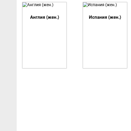
Список команд Всемирные 
Англия (жен.)
Испания (жен.)