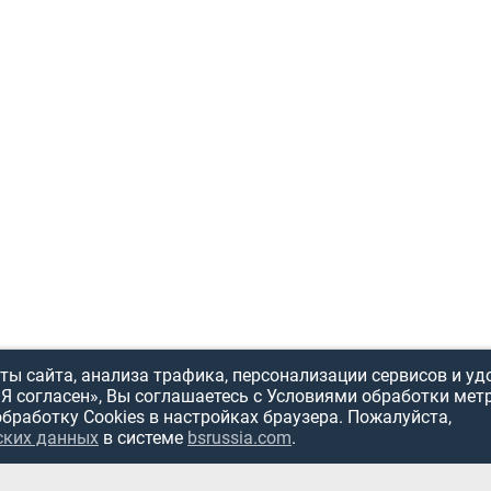
ы сайта, анализа трафика, персонализации сервисов и уд
«Я согласен», Вы соглашаетесь с Условиями обработки мет
обработку Cookies в настройках браузера. Пожалуйста,
ских данных
в системе
bsrussia.com
.