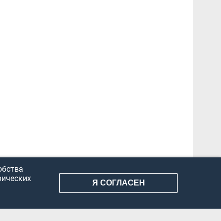
обства
рических
Я СОГЛАСЕН