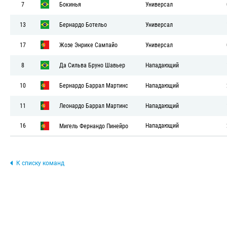
7
Бокинья
Универсал
13
Бернардо Ботельо
Универсал
17
Жозе Энрике Сампайо
Универсал
8
Да Сильва Бруно Шавьер
Нападающий
10
Бернардо Баррал Мартинс
Нападающий
11
Леонардо Баррал Мартинс
Нападающий
16
Нападающий
Мигель Фернандо Пинейро
К списку команд