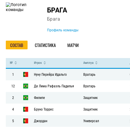
Команда
БРАГА
Брага
Профиль команды
СОСТАВ
СТАТИСТИКА
МАТЧИ
№
Игрок
Амплуа
1
Нуну Перейра Идальго
Вратарь
12
Де Лима Рафаэль Падилья
Вратарь
2
Филипе
Защитник
4
Бруно Торрес
Защитник
5
Джордан
Универсал