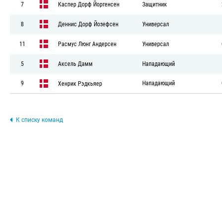
7
Каспер Дорф Йоргенсен
Защитник
8
Деннис Дорф Йозефсен
Универсал
11
Расмус Люнг Андерсен
Универсал
5
Аксель Дамм
Нападающий
9
Нападающий
Хенрик Рэдкьяер
К списку команд