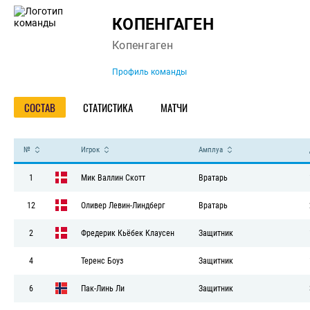
Команда
КОПЕНГАГЕН
Копенгаген
Профиль команды
СОСТАВ
СТАТИСТИКА
МАТЧИ
№
Игрок
Амплуа
1
Мик Валлин Скотт
Вратарь
12
Оливер Левин-Линдберг
Вратарь
2
Фредерик Кьёбек Клаусен
Защитник
4
Теренс Боуз
Защитник
6
Пак-Линь Ли
Защитник