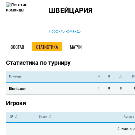
Команда
ШВЕЙЦАРИЯ
Профиль команды
СОСТАВ
СТАТИСТИКА
МАТЧИ
Статистика по турниру
Команда
И
В
ВО
В
1
0
0
Швейцария
Игроки
№
Игрок
Амплуа
Список игр