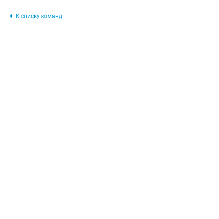
К списку команд