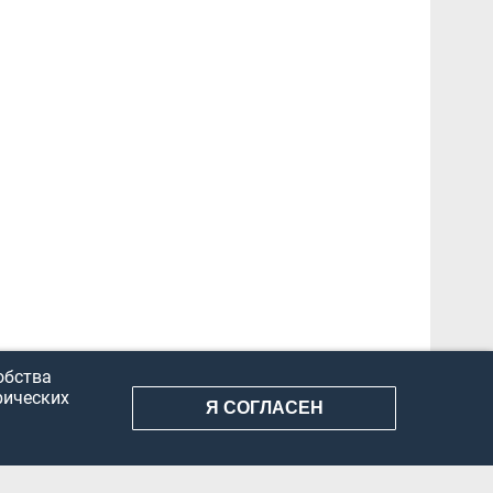
обства
рических
Я СОГЛАСЕН