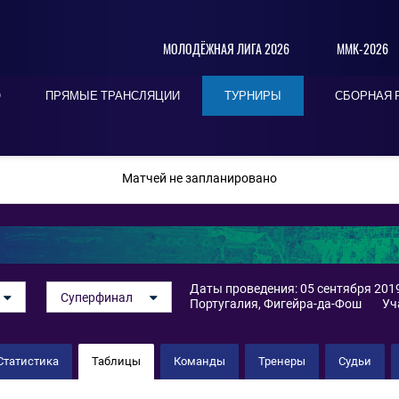
МОЛОДЁЖНАЯ ЛИГА 2026
ММК-2026
О
ПРЯМЫЕ ТРАНСЛЯЦИИ
ТУРНИРЫ
СБОРНАЯ 
ПОСЛЕДНИЕ
СЕГОДНЯ
БЛИЖАЙШИЕ
Матчей не запланировано
Даты проведения: 05 сентября 2019
Суперфинал
Португалия, Фигейра-да-Фош
Уч
Статистика
Таблицы
Команды
Тренеры
Судьи