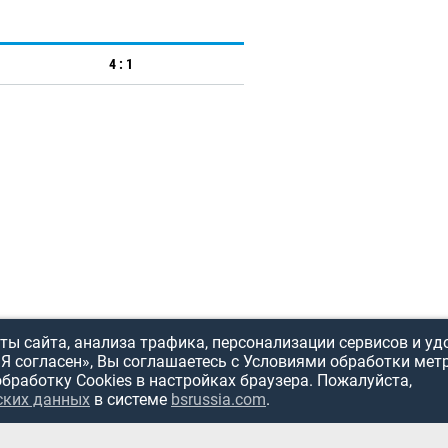
4 : 1
ы сайта, анализа трафика, персонализации сервисов и уд
«Я согласен», Вы соглашаетесь с Условиями обработки мет
обработку Cookies в настройках браузера. Пожалуйста,
ских данных
в системе
bsrussia.com
.