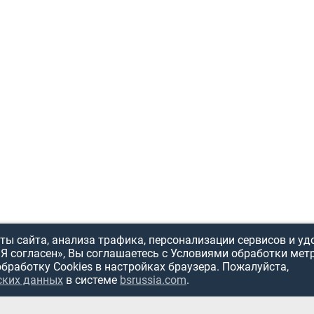
ы сайта, анализа трафика, персонализации сервисов и уд
«Я согласен», Вы соглашаетесь с Условиями обработки мет
обработку Cookies в настройках браузера. Пожалуйста,
ских данных
в системе
bsrussia.com
.