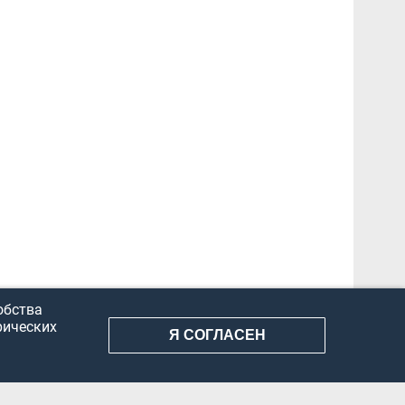
обства
рических
Я СОГЛАСЕН