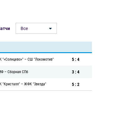
атчи
Все
5 : 4
 "«Солнцево»"
–
СШ "Локомотив"
3 : 4
МФ
–
Сборная СПб
5 : 2
 "Кристалл"
–
ЖФК "Звезда"