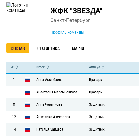
Команда
ЖФК "ЗВЕЗДА"
Санкт-Петербург
Профиль команды
СОСТАВ
СТАТИСТИКА
МАТЧИ
№
Игрок
Амплуа
1
Анна Акылбаева
Вратарь
Анастасия Мартыненкова
Вратарь
8
Анна Чернякова
Защитник
12
Анжелика Алексеева
Защитник
14
Наталья Зайцева
Защитник