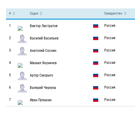
Судьи – Кубок Северной Пальм
#
Судья
Гражданство
1
Россия
Виктор Листратов
2
Россия
Василий Васильев
3
Россия
Анатолий Соснин
4
Россия
Михаил Якуничев
5
Россия
Артур Сморыго
6
Россия
Валерий Чернуха
7
Россия
Иван Пупыкин