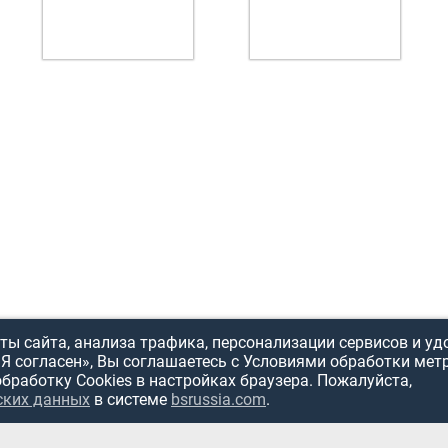
ы сайта, анализа трафика, персонализации сервисов и уд
«Я согласен», Вы соглашаетесь с Условиями обработки мет
обработку Cookies в настройках браузера. Пожалуйста,
ских данных
в системе
bsrussia.com
.