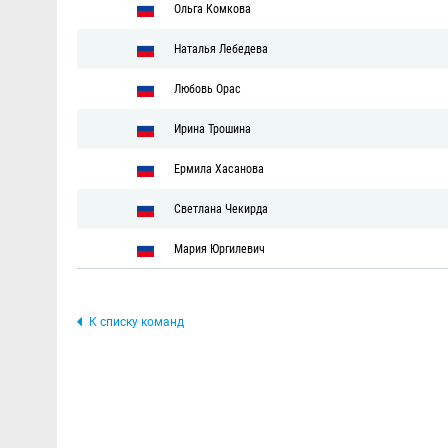
Ольга Комкова
Наталья Лебедева
Любовь Орас
Ирина Трошина
Ермила Хасанова
Светлана Чекирда
Мария Юргилевич
К списку команд