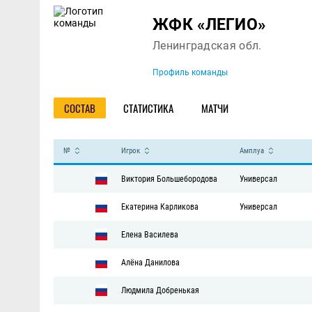
Команда
ЖФК «ЛЕГИО»
Ленинградская обл.
Профиль команды
СОСТАВ
СТАТИСТИКА
МАТЧИ
№
Игрок
Амплуа
Виктория Большебородова
Универсал
Екатерина Карликова
Универсал
Елена Василева
Алёна Данилова
Людмила Добренькая