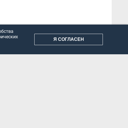
обства
рических
Я СОГЛАСЕН
АНИЕ ИНФОРМАЦИИ
КОНФИДЕНЦИАЛЬНОСТЬ
ДОКУМЕНТЫ
Вконтакте
Телеграм