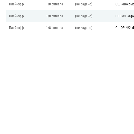
Плей-офф
1/8 финала
(не задано)
СШ «Локомо
Плей-офф
1/8 финала
(не задано)
СШ №1 «Кри
Плей-офф
1/8 финала
(не задано)
СШОР №2 «К