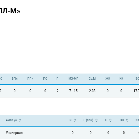
ЛЛ-М»
ВО
ВПн
ППн
ПО
П
МЗ-МП
Ср.М
ЖК
КК
В
0
0
0
0
2
7 - 15
2.33
0
0
17.
Амплуа
И
Г (пен)
П
ЖК
К
Универсал
0
0
0
0