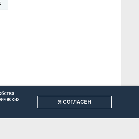
0
обства
рических
Я СОГЛАСЕН