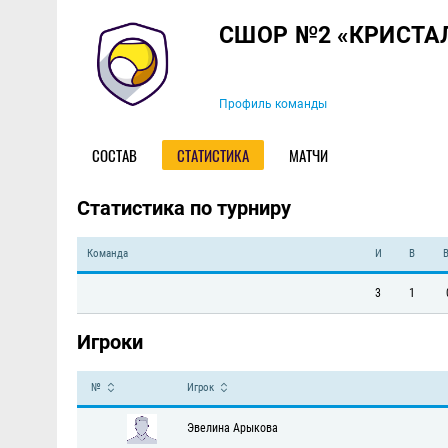
Команда
СШОР №2 «КРИСТА
Профиль команды
СОСТАВ
СТАТИСТИКА
МАТЧИ
Статистика по турниру
Команда
И
В
3
1
Игроки
№
Игрок
Эвелина Арыкова