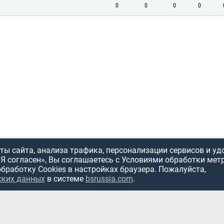
0
0
0
0
ы сайта, анализа трафика, персонализации сервисов и уд
«Я согласен», Вы соглашаетесь с Условиями обработки мет
обработку Cookies в настройках браузера. Пожалуйста,
ских данных
в системе
bsrussia.com
.