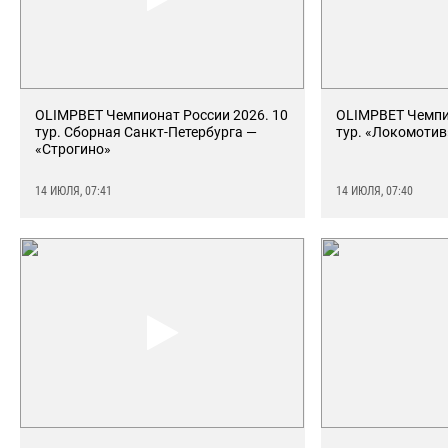
OLIMPBET Чемпионат России 2026. 10
OLIMPBET Чемпио
тур. Сборная Санкт-Петербурга —
тур. «Локомотив
«Строгино»
14 ИЮЛЯ, 07:41
14 ИЮЛЯ, 07:40