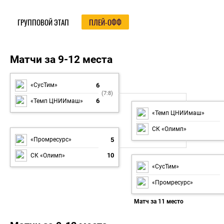
ГРУППОВОЙ ЭТАП
ПЛЕЙ-ОФФ
Плей-офф
Матчи за 9-12 места
6
«СусТим»
(7:8)
6
«Темп ЦНИИмаш»
«Темп ЦНИИмаш»
СК «Олимп»
5
«Промресурс»
10
СК «Олимп»
«СусТим»
«Промресурс»
Матч за 11 место