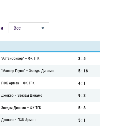
чи
Все
3 : 5
"АлтайСоккер"
–
ФК ТГК
5 : 16
"Мастер-Групп"
–
Звезды Динамо
4 : 1
ПФК Арман
–
ФК ТГК
9 : 3
Джокер
–
Звезды Динамо
5 : 8
Звезды Динамо
–
ФК ТГК
5 : 1
Джокер
–
ПФК Арман