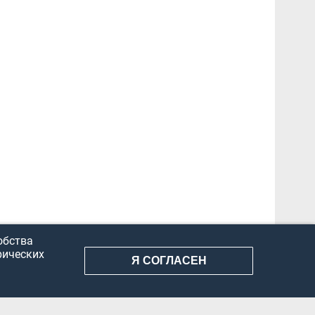
обства
рических
Я СОГЛАСЕН