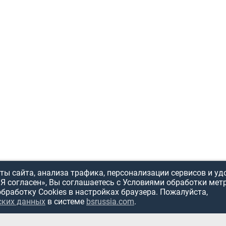
ы сайта, анализа трафика, персонализации сервисов и уд
«Я согласен», Вы соглашаетесь с Условиями обработки мет
обработку Cookies в настройках браузера. Пожалуйста,
ских данных
в системе
bsrussia.com
.