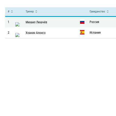
Главные тренеры команд – Чем
#
Тренер
Гражданство
1
Россия
Михаил Лихачёв
2
Испания
Хоакин Алонсо